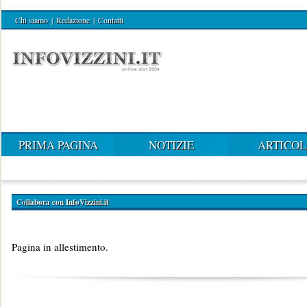
Chi siamo
|
Redazione
|
Contatti
PRIMA PAGINA
NOTIZIE
ARTICOL
Collabora con InfoVizzini.it
Pagina in allestimento.