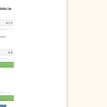
stici in
di
C.S.
octor
di
D.
TI