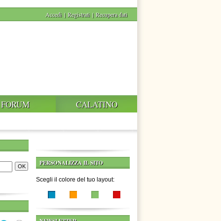
Accedi
|
Registrati
|
Recupera dati
FORUM
CALATINO
PERSONALIZZA IL SITO
Scegli il colore del tuo layout: