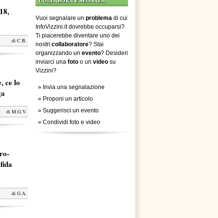
COLLABORA E SEGNALA
18,
Vuoi segnalare un
problema
di cui
InfoVizzini.it dovrebbe occuparsi?
Ti piacerebbe diventare uno dei
di
C.B.
nostri
collaboratore
? Stai
organizzando un
evento
? Desideri
inviarci una
foto
o un
video
su
Vizzini?
, ce lo
»
Invia una segnalazione
ga
»
Proponi un articolo
»
Suggerisci un evento
di
M.G.V.
»
Condividi foto e video
ro-
fida
di
G.A.