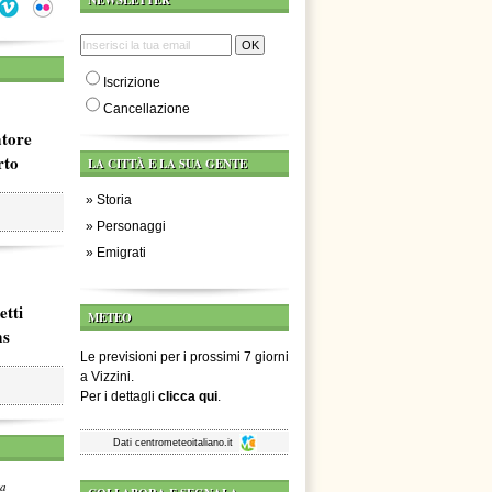
NEWSLETTER
Iscrizione
Cancellazione
atore
rto
LA CITTÀ E LA SUA GENTE
»
Storia
»
Personaggi
»
Emigrati
etti
METEO
ms
Le previsioni per i prossimi 7 giorni
a Vizzini.
Per i dettagli
clicca qui
.
Dati
centrometeoitaliano.it
za