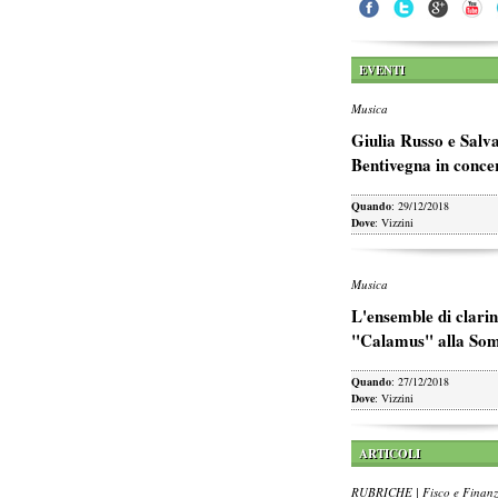
EVENTI
Musica
Giulia Russo e Salv
Bentivegna in conce
Quando
: 29/12/2018
Dove
: Vizzini
Musica
L'ensemble di clarin
"Calamus" alla So
Quando
: 27/12/2018
Dove
: Vizzini
ARTICOLI
RUBRICHE | Fisco e Finan