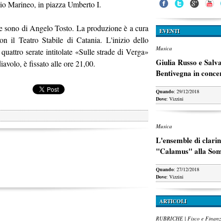
ucio Marineo, in piazza Umberto I.
le sono di Angelo Tosto. La produzione è a cura
EVENTI
n il Teatro Stabile di Catania. L'inizio dello
Musica
 quattro serate intitolate «Sulle strade di Verga»
Giulia Russo e Salv
avolo, è fissato alle ore 21,00.
Bentivegna in conce
Quando
: 29/12/2018
Dove
: Vizzini
Musica
L'ensemble di clarin
"Calamus" alla So
Quando
: 27/12/2018
Dove
: Vizzini
ARTICOLI
RUBRICHE | Fisco e Finan