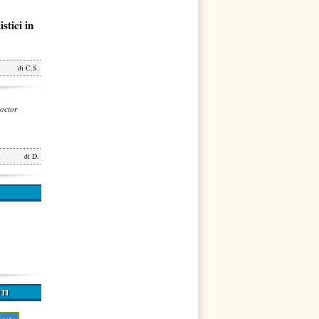
stici in
di
C.S.
octor
di
D.
TI