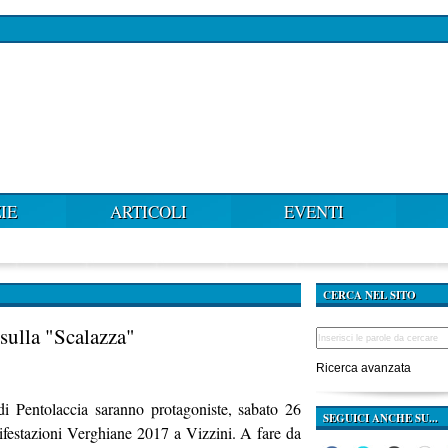
IE
ARTICOLI
EVENTI
CERCA NEL SITO
sulla "Scalazza"
Ricerca avanzata
i Pentolaccia saranno protagoniste, sabato 26
SEGUICI ANCHE SU...
nifestazioni Verghiane 2017 a Vizzini. A fare da