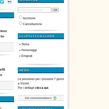
NEWSLETTER
Iscrizione
Cancellazione
atore
rto
LA CITTÀ E LA SUA GENTE
»
Storia
»
Personaggi
»
Emigrati
etti
METEO
ms
Le previsioni per i prossimi 7 giorni
a Vizzini.
Per i dettagli
clicca qui
.
Dati
centrometeoitaliano.it
za