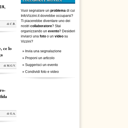
COLLABORA E SEGNALA
18,
Vuoi segnalare un
problema
di cui
InfoVizzini.it dovrebbe occuparsi?
Ti piacerebbe diventare uno dei
di
C.B.
nostri
collaboratore
? Stai
organizzando un
evento
? Desideri
inviarci una
foto
o un
video
su
Vizzini?
, ce lo
»
Invia una segnalazione
ga
»
Proponi un articolo
»
Suggerisci un evento
di
M.G.V.
»
Condividi foto e video
ro-
fida
di
G.A.