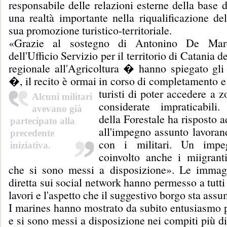
responsabile delle relazioni esterne della base d
una realtà importante nella riqualificazione del
sua promozione turistico-territoriale.
«Grazie al sostegno di Antonino De Marc
dell'Ufficio Servizio per il territorio di Catania d
regionale all'Agricoltura � hanno spiegato gli 
�, il recito è ormai in corso di completamento
e
turisti di poter accedere a z
Alcuni militari
considerate impraticabili
avevano già
della Forestale ha risposto
partecipato alla
all'impegno assunto lavoran
precedente
con i militari. Un imp
iniziativa.
coinvolto anche i miigranti
che si sono messi a disposizione». Le immagi
diretta sui social network hanno permesso a tutti 
lavori e l'aspetto che il suggestivo borgo sta ass
I marines hanno mostrato da subito entusiasmo pe
e si sono messi a disposizione nei compiti più dis