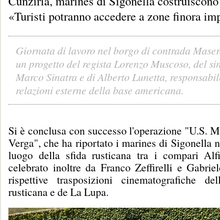
Cunziria, marines di Sigonella costruiscono
«Turisti potranno accedere a zone finora imp
Giornata di lavoro nel borgo di contrada Maser
un progetto del regista Lorenzo Muscoso, del s
Marco Sinatra e di Alberto Lunetta, responsabil
relazioni esterne della base americana.
Si è conclusa con successo l'operazione "U.S. M
Verga", che ha riportato i marines di Sigonella n
luogo della sfida rusticana tra i compari Alf
celebrato inoltre da Franco Zeffirelli e Gabrie
rispettive trasposizioni cinematografiche del
rusticana e de La Lupa.