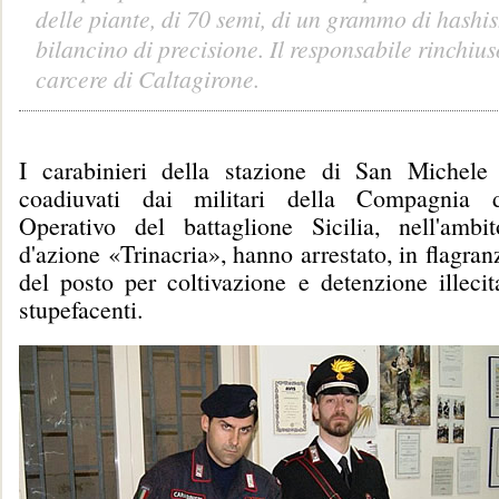
delle piante, di 70 semi, di un grammo di hashis
bilancino di precisione. Il responsabile rinchius
carcere di Caltagirone.
I carabinieri della stazione di San Michele
coadiuvati dai militari della Compagnia d
Operativo del battaglione Sicilia, nell'amb
d'azione «Trinacria», hanno arrestato, in flagra
del posto per coltivazione e detenzione illecit
stupefacenti.