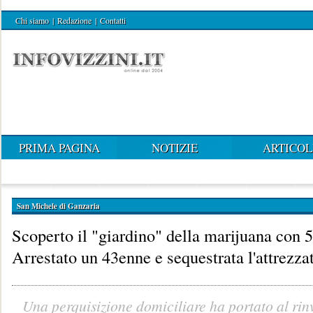
Chi siamo
|
Redazione
|
Contatti
PRIMA PAGINA
NOTIZIE
ARTICOL
San Michele di Ganzaria
Scoperto il "giardino" della marijuana con 5
Arrestato un 43enne e sequestrata l'attrezza
Una perquisizione domiciliare ha portato al ri