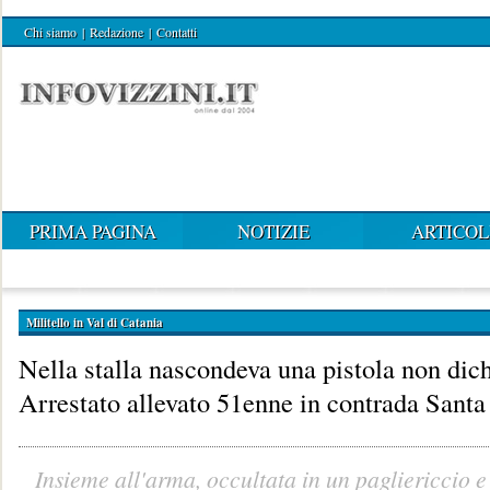
Chi siamo
|
Redazione
|
Contatti
PRIMA PAGINA
NOTIZIE
ARTICOL
Militello in Val di Catania
Nella stalla nascondeva una pistola non dich
Arrestato allevato 51enne in contrada Santa
Insieme all'arma, occultata in un pagliericcio e