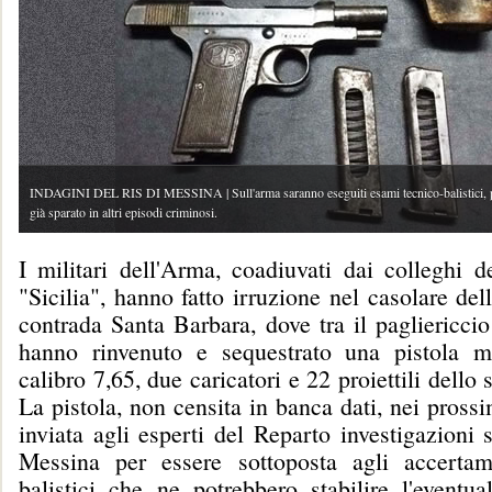
INDAGINI DEL RIS DI MESSINA | Sull'arma saranno eseguiti esami tecnico-balistici, per
già sparato in altri episodi criminosi.
I militari dell'Arma, coadiuvati dai colleghi d
"Sicilia", hanno fatto irruzione nel casolare dell
contrada Santa Barbara, dove tra il pagliericcio
hanno rinvenuto e sequestrato una pistola m
calibro 7,65, due caricatori e 22 proiettili dello 
La pistola, non censita in banca dati, nei prossi
inviata agli esperti del Reparto investigazioni s
Messina per essere sottoposta agli accertam
balistici che ne potrebbero stabilire l'eventua