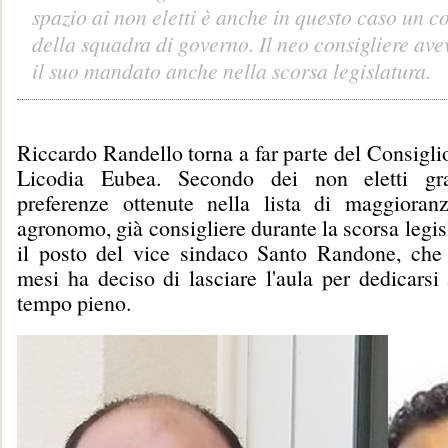
spazio ai non eletti è anche in questo caso un 
della squadra di governo. Il neo consigliere ave
il suo mandato anche nella scorsa legislatura.
Riccardo Randello torna a far parte del Consigl
Licodia Eubea. Secondo dei non eletti gr
preferenze ottenute nella lista di maggioran
agronomo, già consigliere durante la scorsa legis
il posto del vice sindaco Santo Randone, che
mesi ha deciso di lasciare l'aula per dedicarsi
tempo pieno.