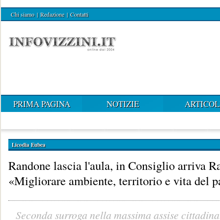
Chi siamo
|
Redazione
|
Contatti
PRIMA PAGINA
NOTIZIE
ARTICOL
Licodia Eubea
Randone lascia l'aula, in Consiglio arriva R
«Migliorare ambiente, territorio e vita del 
Seconda surroga nella massima assise cittadina.