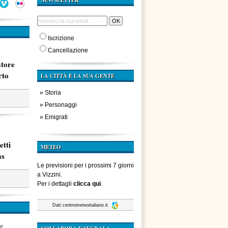
NEWSLETTER
Iscrizione
Cancellazione
atore
rto
LA CITTÀ E LA SUA GENTE
»
Storia
»
Personaggi
»
Emigrati
etti
METEO
ms
Le previsioni per i prossimi 7 giorni
a Vizzini.
Per i dettagli
clicca qui
.
Dati
centrometeoitaliano.it
za