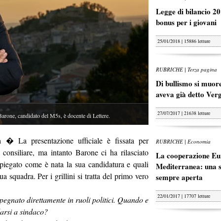
Legge di bilancio 20
bonus per i giovani
25/01/2018 | 15886 letture
RUBRICHE | Terza pagina
Di bullismo si muore
aveva già detto Ver
27/07/2017 | 21638 letture
, candidato del M5s, è docente di Lettere.
a
� La presentazione ufficiale è fissata per
RUBRICHE | Economia
consiliare, ma intanto Barone ci ha rilasciato
La cooperazione Eu
 spiegato come è nata la sua candidatura e quali
Mediterranea: una s
ua squadra. Per i grillini si tratta del primo vero
sempre aperta
22/01/2017 | 17707 letture
pegnato direttamente in ruoli politici. Quando e
arsi a sindaco?