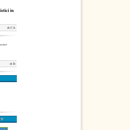
stici in
di
C.S.
octor
di
D.
TI