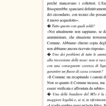
perché mancavano i collettori. L'Ea
Bisognerebbe sganciarsi definitivament
del circondario, con tecnici che possan
il nuovo acquedotto».
�
Tutto questo con quali soldi?
«Noi attualmente non sappiamo, se d
amministrare, che situazione trovere
Comune. Abbiamo chiesto copia degli 
non abbiamo ancora ricevuto risposta».
�
Uno dei problemi di tutte le ammin
alla riscossione delle tasse: non si ra
con una conseguente carenza di liqu
garantire un flusso di cassa costante?
«Il Comune sta recapitando i canoni di
Non so quanto il Comune incassa, ma la
essere verificata e affrontata da subito».
�
Una delle bandiere del M5s è la l
maggiore legalità e, se sì, in riferimen
«Licodia sembra quasi un'isola felice. N