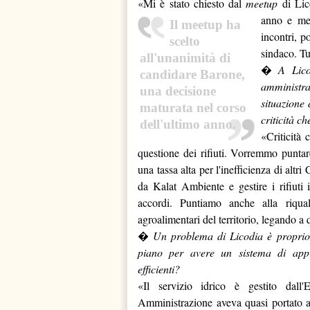
«Mi è stato chiesto dal
meetup
di Lic
anno e mez
Il meetup ha
incontri, p
scelto
sindaco. Tu
all'unanimità di
�
A Lico
candidare Barone,
amministrat
una decisione
situazione
maturata nel corso
criticità c
dell'ultimo anno.
«Criticità 
questione dei rifiuti. Vorremmo puntar
una tassa alta per l'inefficienza di al
da Kalat Ambiente e gestire i rifiuti
accordi. Puntiamo anche alla riquali
agroalimentari del territorio, legando a 
�
Un problema di Licodia è proprio l
piano per avere un sistema di appr
efficienti?
«Il servizio idrico è gestito dall
Amministrazione aveva quasi portato a