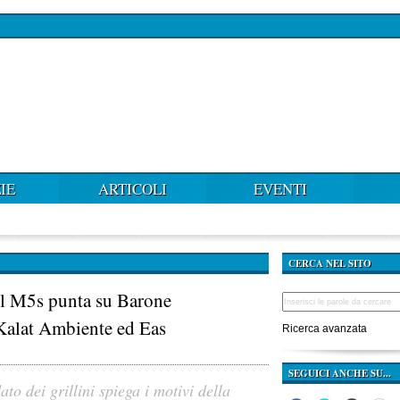
IE
ARTICOLI
EVENTI
CERCA NEL SITO
il M5s punta su Barone
a Kalat Ambiente ed Eas
Ricerca avanzata
SEGUICI ANCHE SU...
ato dei grillini spiega i motivi della