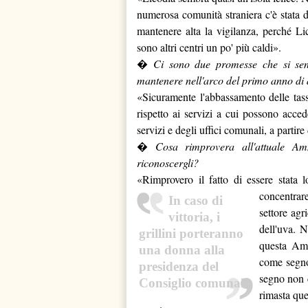
numerosa comunità straniera c'è stata
mantenere alta la vigilanza, perché Lico
sono altri centri un po' più caldi».
�
Ci sono due promesse che si sent
mantenere nell'arco del primo anno di a
«Sicuramente l'abbassamento delle tass
rispetto ai servizi a cui possono acce
servizi e degli uffici comunali, a parti
�
Cosa rimprovera all'attuale Am
riconoscergli?
«Rimprovero il fatto di essere stata 
concentrar
In caso di
settore agr
vittoria, i
dell'uva. 
grillini porteranno
questa Amm
una donna alla
come segno 
presidenza del
segno non c
Consiglio comunale.
rimasta que