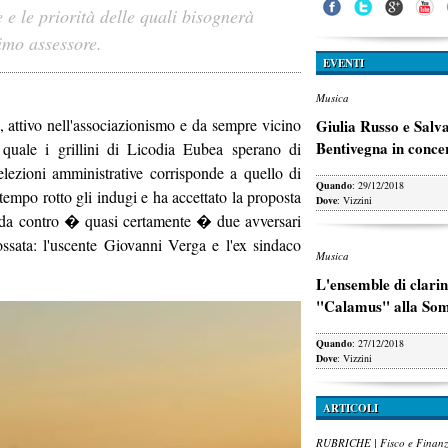
e e le priorità delle quali bisognerà
imo assessore.
EVENTI
Musica
, attivo nell'associazionismo e da sempre vicino
Giulia Russo e Salv
Bentivegna in conce
 quale i grillini di Licodia Eubea sperano di
lezioni amministrative corrisponde a quello di
Quando
: 29/12/2018
empo rotto gli indugi e ha accettato la proposta
Dove
: Vizzini
 sfida contro � quasi certamente � due avversari
dossata: l'uscente Giovanni Verga e l'ex sindaco
Musica
L'ensemble di clarin
"Calamus" alla So
Quando
: 27/12/2018
Dove
: Vizzini
ARTICOLI
RUBRICHE | Fisco e Finan