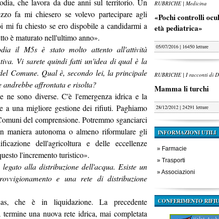
odia, che lavora da due anni sul
territorio. Un
RUBRICHE | Medicina
zo fa mi chiesero se volevo partecipare agli
«Pochi controlli oculi
oi mi fu chiesto se ero dispobile a candidarmi a
età pediatrica»
tto è maturato nell'ultimo anno».
05/07/2016 | 16450 letture
dia il M5s è stato molto attento all'attività
iva. Vi sarete quindi fatti un'idea di qual è la
 del Comune. Qual è, secondo lei, la principale
RUBRICHE | I racconti di D
he andrebbe affrontata e risolta?
Mamma li turchi
ce ne sono diverse. C'è l'emergenza idrica e la
e a una migliore gestione dei rifiuti. Paghiamo
28/12/2012 | 24291 letture
tri Comuni del comprensione. Potremmo sganciarci
 in maniera autonoma o almeno riformulare gli
INFORMAZIONI UTILI
ficazione dell'agricoltura e delle eccellenze
»
Farmacie
questo l'incremento turistico».
»
Trasporti
egato alla distribuzione dell'acqua. Esiste un
»
Associazioni
ovvigionamento e una rete di distribuzione
'Eas, che è in liquidazione. La precedente
CONFERIMENTO RIFIU
 termine una nuova rete idrica, mai completata