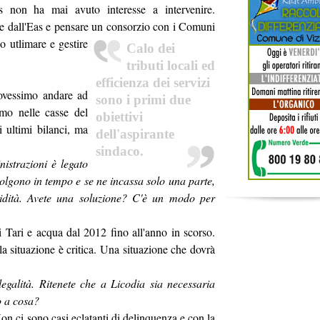
s non ha mai avuto interesse a intervenire.
e dall'Eas e pensare un consorzio con i
Comuni
o utlimare e gestire
Calo dei
tributi locali ed
efficienza dei servizi
ovessimo andare ad
sono i primi due
mmo nelle casse del
obiettivi
ultimi bilanci, ma
dell'aspirante
sindaco.
istrazioni è legato
ccolgono in tempo e se ne incassa solo una parte,
idità. Avete una soluzione? C'è un modo per
 Tari e acqua dal 2012 fino all'anno in scorso.
 situazione è critica. Una situazione che dovrà
egalità. Ritenete che a Licodia sia necessaria
to a cosa?
on ci sono casi eclatanti di delinquenza e con la