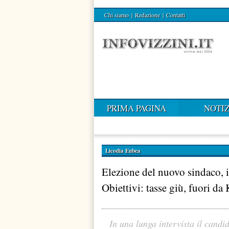
Chi siamo
|
Redazione
|
Contatti
PRIMA PAGINA
NOTIZ
Licodia Eubea
Elezione del nuovo sindaco, 
Obiettivi: tasse giù, fuori d
In una lunga intervista il candid