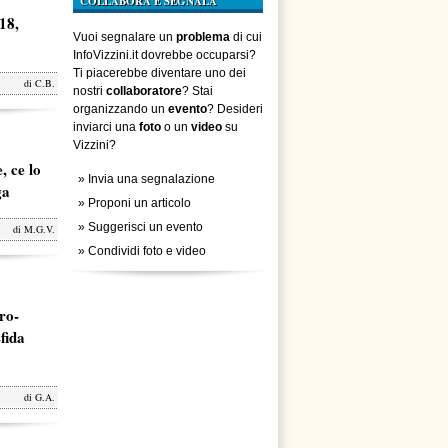
COLLABORA E SEGNALA
18,
Vuoi segnalare un
problema
di cui
InfoVizzini.it dovrebbe occuparsi?
Ti piacerebbe diventare uno dei
di
C.B.
nostri
collaboratore
? Stai
organizzando un
evento
? Desideri
inviarci una
foto
o un
video
su
Vizzini?
, ce lo
»
Invia una segnalazione
ga
»
Proponi un articolo
»
Suggerisci un evento
di
M.G.V.
»
Condividi foto e video
ro-
fida
di
G.A.