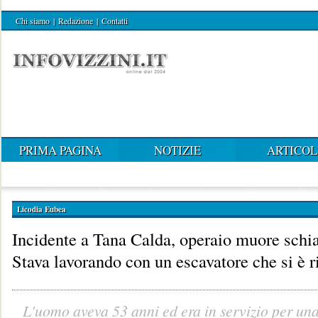
Chi siamo
|
Redazione
|
Contatti
PRIMA PAGINA
NOTIZIE
ARTICOL
Licodia Eubea
Incidente a Tana Calda, operaio muore schi
Stava lavorando con un escavatore che si è r
L'uomo aveva 53 anni ed era in servizio per una 