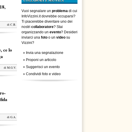
COLLABORA E SEGNALA
18,
Vuoi segnalare un
problema
di cui
InfoVizzini.it dovrebbe occuparsi?
Ti piacerebbe diventare uno dei
di
C.B.
nostri
collaboratore
? Stai
organizzando un
evento
? Desideri
inviarci una
foto
o un
video
su
Vizzini?
, ce lo
»
Invia una segnalazione
ga
»
Proponi un articolo
»
Suggerisci un evento
di
M.G.V.
»
Condividi foto e video
ro-
fida
di
G.A.