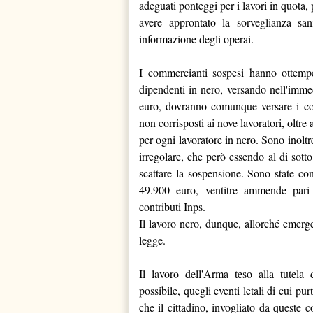
adeguati ponteggi per i lavori in quota,
avere approntato la sorveglianza san
informazione degli operai.
I commercianti sospesi hanno ottemper
dipendenti in nero, versando nell'imme
euro, dovranno comunque versare i cont
non corrisposti ai nove lavoratori, oltr
per ogni lavoratore in nero. Sono inoltre
irregolare, che però essendo al di sott
scattare la sospensione. Sono state co
49.900 euro, ventitre ammende pari
contributi Inps.
Il lavoro nero, dunque, allorché emerge
legge.
Il lavoro dell'Arma teso alla tutela 
possibile, quegli eventi letali di cui p
che il cittadino, invogliato da queste c