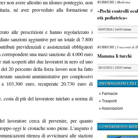
 per non avere allestito un idoneo ponteggio, non
RUBRICHE | Medicina
itaria, né aver provveduto alla formazione e
«Pochi controlli oculi
età pediatrica»
05/07/2016 | 16410 letture
ato alle prescrizioni e hanno regolarizzato i
diato sanzioni aggiuntive per un totale di 7.800
ributi previdenziali e assistenziali obbligatori
RUBRICHE | I racconti di D
e a corrispondere una maxi sanzione di 4.000 euro
Mamma li turchi
 stati scoperti altri due lavoratori in nero ed uno
28/12/2012 | 24253 letture
o del 20 percento della forza lavoro non ha fatto
ntestate sanzioni amministrative per complessivi
 a 103.300 euro, recuperate 20.730 euro di
INFORMAZIONI UTILI
»
Farmacie
, costa di più del lavoratore tutelato a norma di
»
Trasporti
»
Associazioni
del lavoratore cerca di prevenire, per quanto
CONFERIMENTO RIFIU
urtroppo oggi le cronache sono piene. L'augurio è
omunicazioni ritenga di avvicinarsi alle stazioni