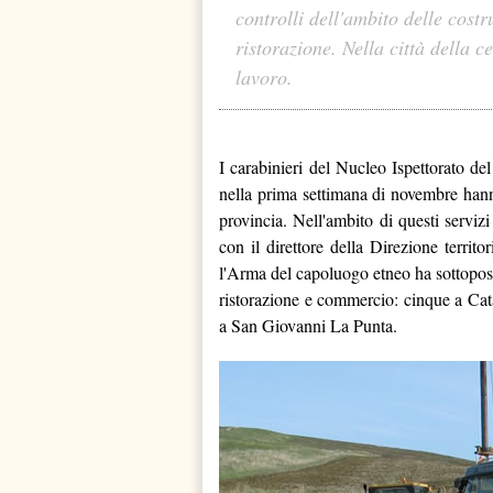
controlli dell'ambito delle cost
ristorazione. Nella città della 
lavoro.
I carabinieri del Nucleo Ispettorato d
nella prima settimana di novembre hann
provincia. Nell'ambito di questi servizi 
con il direttore della Direzione territo
l'Arma del capoluogo etneo ha sottoposto
ristorazione e commercio: cinque a Cat
a San Giovanni La Punta.