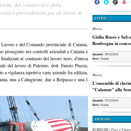
ruzioni, del commercio e della
ceramica provvedimenti per un datore di
EVENTI
Musica
Giulia Russo e Salv
Bentivegna in conce
el Lavoro e del Comando provinciale di Catania,
o proseguito nei controlli aziendali a Catania e
Quando
: 29/12/2018
finalizzati al contrasto del lavoro nero, d'intesa
Dove
: Vizzini
riale del lavoro di Palermo, dott. Fausto Piazza,
 a vigilanza ispettiva varie aziende fra edilizia,
Musica
ania, una a Caltagirone, due a Belpasso e una 1
L'ensemble di clarin
"Calamus" alla So
Quando
: 27/12/2018
Dove
: Vizzini
ARTICOLI
RUBRICHE | Fisco e Finan