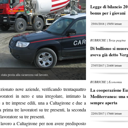
Legge di bilancio 20
bonus per i giovani
25/01/2018 | 15850 letture
RUBRICHE | Terza pagina
Di bullismo si muore
aveva già detto Ver
27/07/2017 | 21600 letture
ata posta alla sicurezza sul lavoro.
RUBRICHE | Economia
zionato nove aziende, verificando trentaquattro
La cooperazione Eu
voratori in nero e una irregolare, intimato la
Mediterranea: una s
sempre aperta
le a tre imprese edili, una a Caltagirone e due a
 prima tre lavoratori su tre presenti, la seconda
22/01/2017 | 17668 letture
 lavoratore su tre presenti.
i lavoro a Caltagirone per non avere predisposto