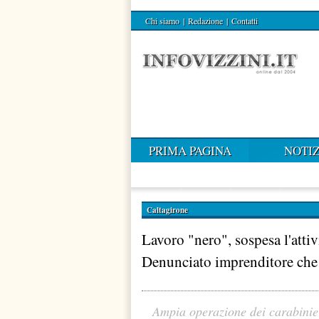
Chi siamo
|
Redazione
|
Contatti
PRIMA PAGINA
NOTIZ
Caltagirone
Lavoro "nero", sospesa l'attiv
Denunciato imprenditore che 
Ampia operazione dei carabinieri