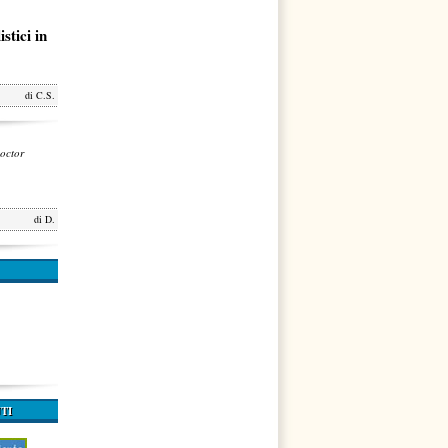
stici in
di
C.S.
octor
di
D.
TI