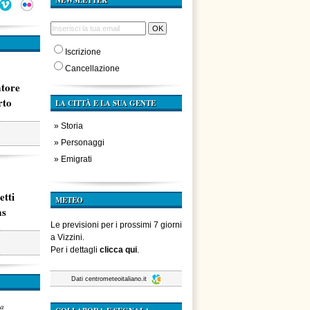
NEWSLETTER
Iscrizione
Cancellazione
atore
rto
LA CITTÀ E LA SUA GENTE
»
Storia
»
Personaggi
»
Emigrati
etti
METEO
ms
Le previsioni per i prossimi 7 giorni
a Vizzini.
Per i dettagli
clicca qui
.
Dati
centrometeoitaliano.it
za