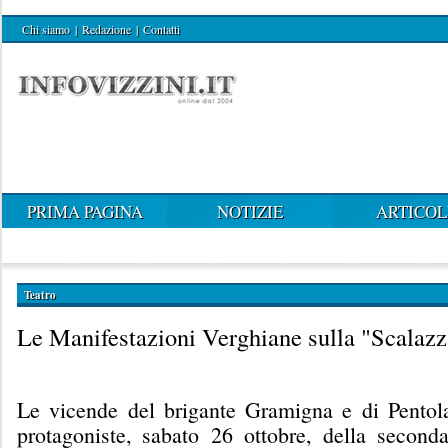
Chi siamo
|
Redazione
|
Contatti
PRIMA PAGINA
NOTIZIE
ARTICOL
Teatro
Le Manifestazioni Verghiane sulla "Scalazz
Le vicende del brigante Gramigna e di Pentol
protagoniste, sabato 26 ottobre, della seconda