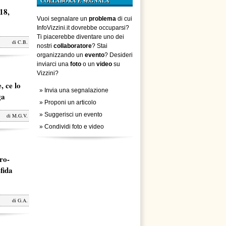
COLLABORA E SEGNALA
18,
Vuoi segnalare un
problema
di cui
InfoVizzini.it dovrebbe occuparsi?
Ti piacerebbe diventare uno dei
di
C.B.
nostri
collaboratore
? Stai
organizzando un
evento
? Desideri
inviarci una
foto
o un
video
su
Vizzini?
, ce lo
»
Invia una segnalazione
ga
»
Proponi un articolo
»
Suggerisci un evento
di
M.G.V.
»
Condividi foto e video
ro-
fida
di
G.A.