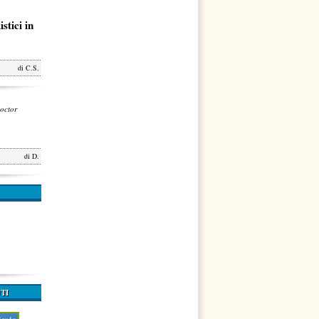
stici in
di
C.S.
octor
di
D.
TI