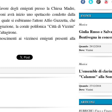
avore degli emigrati presso la Chiesa Madre,
oni avrà inizio uno spettacolo condotto dalla
EVENTI
l quale si esibiranno l'attore Alfio Guzzetta, che
Musica
igrazione, la corale polifonica "Città di Vizzini"
Giulia Russo e Salv
Caltagirone.
Bentivegna in conce
oscimenti ai vizzinesi emigrati presenti alla
Quando
: 29/12/2018
Dove
: Vizzini
Musica
L'ensemble di clarin
"Calamus" alla So
Quando
: 27/12/2018
Dove
: Vizzini
ARTICOLI
RUBRICHE | Fisco e Finan