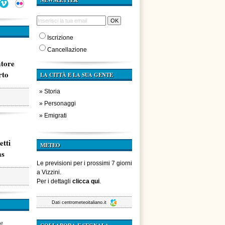
NEWSLETTER
Iscrizione
Cancellazione
atore
rto
LA CITTÀ E LA SUA GENTE
»
Storia
»
Personaggi
»
Emigrati
etti
METEO
ms
Le previsioni per i prossimi 7 giorni
a Vizzini.
Per i dettagli
clicca qui
.
Dati
centrometeoitaliano.it
za