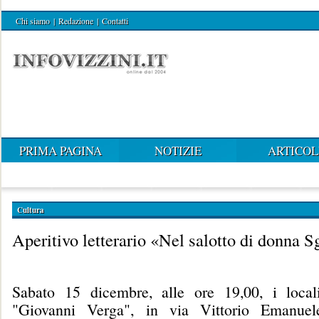
Chi siamo
|
Redazione
|
Contatti
PRIMA PAGINA
NOTIZIE
ARTICOL
Cultura
Aperitivo letterario «Nel salotto di donna S
Sabato 15 dicembre, alle ore 19,00, i local
"Giovanni Verga", in via Vittorio Emanuel