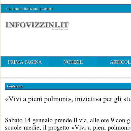
Chi siamo
|
Redazione
|
Contatti
PRIMA PAGINA
NOTIZIE
ARTICOL
Conferenze
«Vivi a pieni polmoni», iniziativa per gli st
Sabato 14 gennaio prende il via, alle ore 9 con gl
scuole medie, il progetto «Vivi a pieni polmoni