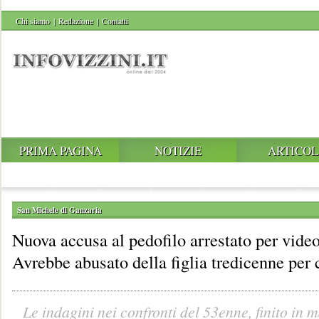
Chi siamo
|
Redazione
|
Contatti
PRIMA PAGINA
NOTIZIE
ARTICOL
San Michele di Ganzaria
Nuova accusa al pedofilo arrestato per vide
Avrebbe abusato della figlia tredicenne per 
Le indagini nei confronti del 53enne, finito in 