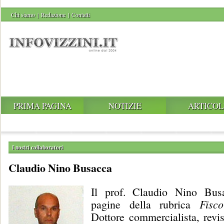
Chi siamo
|
Redazione
|
Contatti
PRIMA PAGINA
NOTIZIE
ARTICOL
I nostri collaboratori
Claudio Nino Busacca
Il prof. Claudio Nino Bus
pagine della rubrica
Fisc
Dottore commercialista, revis