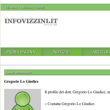
Chi siamo
|
Redazione
|
Contatti
PRIMA PAGINA
NOTIZIE
ARTICOL
I nostri collaboratori
Gregorio Lo Giudice
Il profilo del dott. Gregorio Lo Giudice, m
»
Contatta Gregorio Lo Giudice
.