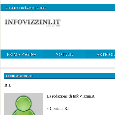
Chi siamo
|
Redazione
|
Contatti
PRIMA PAGINA
NOTIZIE
ARTICOL
I nostri collaboratori
R.I.
La redazione di InfoVizzini.it.
»
Contatta R.I.
.